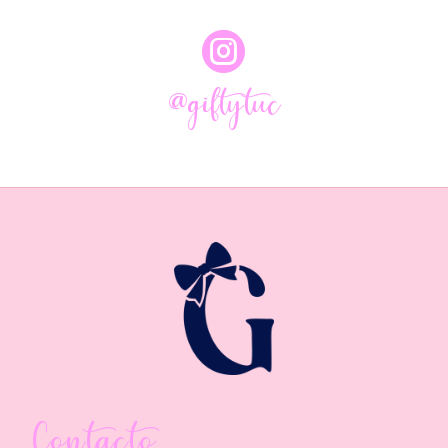

@giftytuc
Contacto