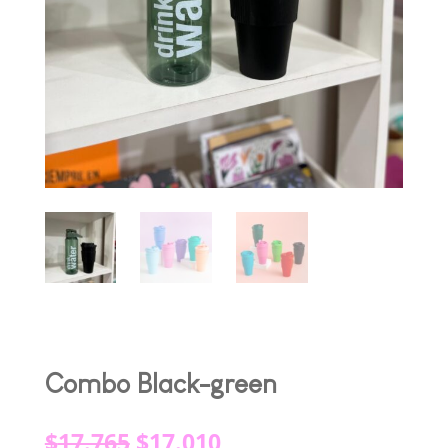
Combo Black-green
El
El
$
17.765
$
17.010