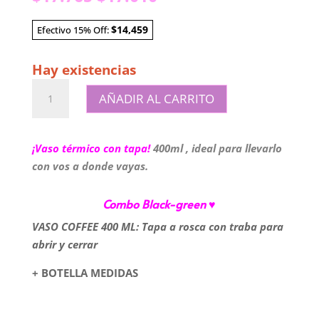
precio
precio
original
actual
$14,459
Efectivo 15% Off:
era:
es:
$17.765.
$17.010.
Hay existencias
Combo
AÑADIR AL CARRITO
Black-
green
cantidad
¡Vaso térmico con tapa!
400ml , ideal para llevarlo
con vos a donde vayas.
Combo Black-green
♥
VASO COFFEE 400 ML: Tapa a rosca con traba para
abrir y cerrar
+ BOTELLA MEDIDAS