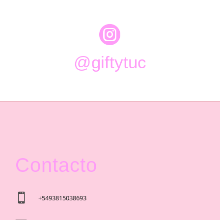

@giftytuc
Contacto

+5493815038693