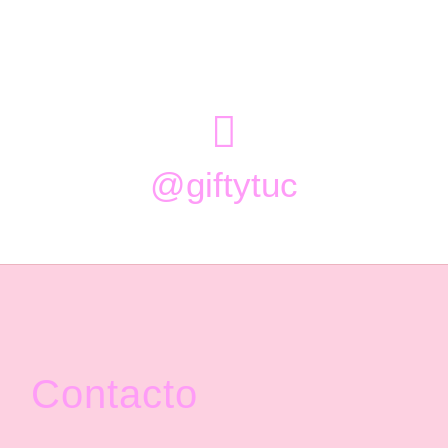

@giftytuc
Contacto