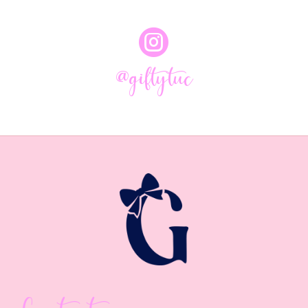

@giftytuc