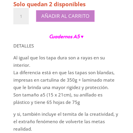
Solo quedan 2 disponibles
Cuadernos
AÑADIR AL CARRITO
A5
|
Tapa
Cuadernos A5 ♥
blanda
DETALLES
|
Del
Al igual que los tapa dura son a rayas en su
otro
interior.
lado
La diferencia está en que las tapas son blandas,
del
impresas en cartulina de 350g + laminado mate
miedo
que le brinda una mayor rigidez y protección.
cantidad
Son tamaño a5 (15 x 21cm), su anillado es
plástico y tiene 65 hojas de 75g
y si, también incluye el temita de la creatividad, y
el extraño fenómeno de volverte las metas
realidad.