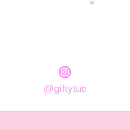
$
0

@giftytuc