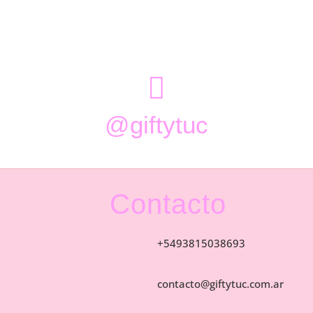

@giftytuc
Contacto
+5493815038693
contacto@giftytuc.com.ar