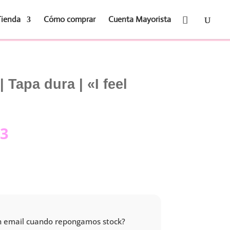
Tienda
Cómo comprar
Cuenta Mayorista
 Tapa dura | «I feel
El
23
o
precio
nal
actual
es:
47.
$8.823.
 un email cuando repongamos stock?