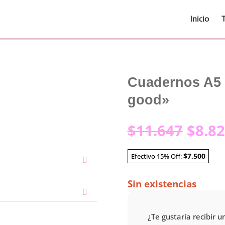
Inicio
Cuadernos A5 |
good»
El
$
11.647
$
8.8
preci
origi
$7,500
Efectivo 15% Off:
era:
$11.6
Sin existencias
¿Te gustaría recibir