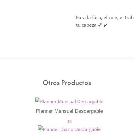
Tapa
dura
Para la facu, el cole, el tr
|
tu cabeza 💕 ✔️
Nadie
es
como
vos
cantidad
Otros Productos
Planner Mensual Descargable
$
0