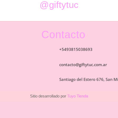
@giftytuc
Contacto
+5493815038693
contacto@giftytuc.com.ar
Santiago del Estero 676, San 
Sitio desarrollado por
Tuyo Tienda