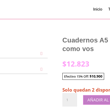
Inicio
Cuadernos A5 |
como vos
$
12.823
$10,900
Efectivo 15% Off:
Solo quedan 2 dispon
Cuadernos
AÑADIR AL
A5
|