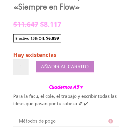
«Siempre en Flow»
El
El
$
11.647
$
8.117
precio
precio
original
actual
$6,899
Efectivo 15% Off:
era:
es:
$11.647.
$8.117.
Hay existencias
Cuadernos
AÑADIR AL CARRITO
A5
|
Tapa
Cuadernos A5 ♥
dura
Para la facu, el cole, el trabajo y escribir todas las
|
ideas que pasan por tu cabeza 💕 ✔️
"Siempre
en
Flow"
Métodos de pago
cantidad