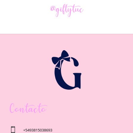
@giftytuc
Contacto

+5493815038693