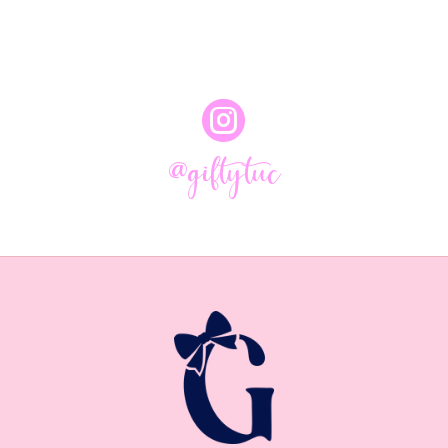

@giftytuc