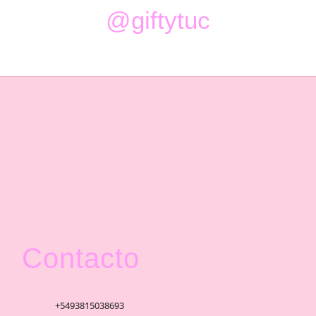
@giftytuc
Contacto
+5493815038693