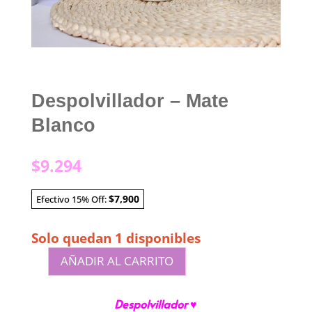
Despolvillador – Mate
Blanco
$
9.294
$7,900
Efectivo 15% Off:
Solo quedan 1 disponibles
AÑADIR AL CARRITO
Despolvillador
-
Despolvillador ♥
Mate