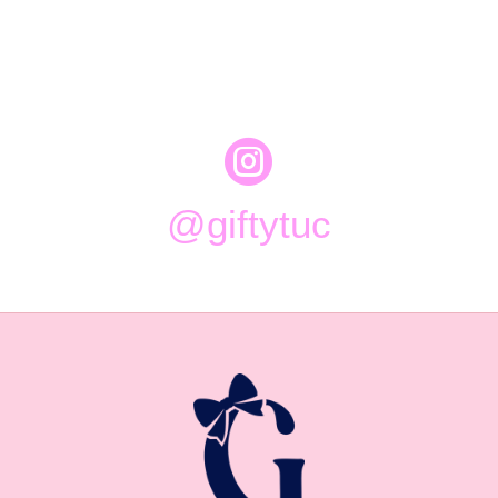

@giftytuc