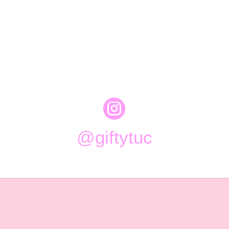

@giftytuc