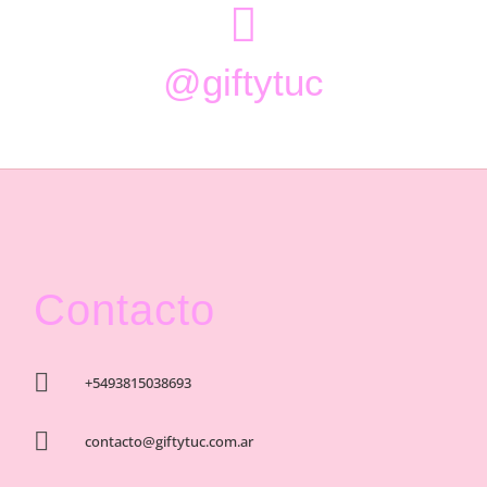

@giftytuc
Contacto

+5493815038693

contacto@giftytuc.com.ar