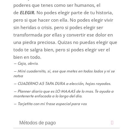
|
poderes que tenes como ser humanos, el
"Quedate
de
ELEGIR.
No podes elegir parte de tu historia,
con
pero si que hacer con ella. No podes elegir vivir
lo
sin heridas o crisis. pero si podes elegir ser
bueno"
transformada por ellas y convertir ese dolor en
cantidad
una piedra preciosa. Quizas no puedas elegir que
todo te salgra bien, pero si podes elegir ver el
bien en todo.
– Caja, obvio.
– Mini cuadernito, si, ese que metes en todos lados y ni se
notsa
– CUADERNO A5 TAPA DURA a elección, hojas rayadas.
– Planner diario que es LO MAAAS de lo mas. Te ayuda a
mantenerte enfocada a lo largo del dia.
– Tarjetita con mi frase especial para vos
Métodos de pago