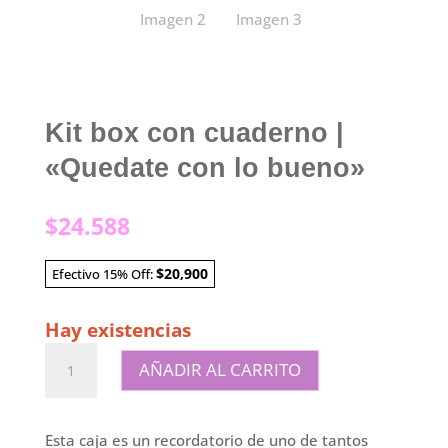
Kit box con cuaderno |
«Quedate con lo bueno»
$
24.588
$20,900
Efectivo 15% Off:
Hay existencias
Kit
AÑADIR AL CARRITO
box
con
cuaderno
Esta caja es un recordatorio de uno de tantos