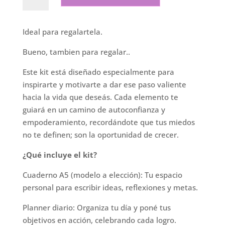
box
con
cuaderno
Ideal para regalartela.
|
"Valentía"
Bueno, tambien para regalar..
cantidad
Este kit está diseñado especialmente para
inspirarte y motivarte a dar ese paso valiente
hacia la vida que deseás. Cada elemento te
guiará en un camino de autoconfianza y
empoderamiento, recordándote que tus miedos
no te definen; son la oportunidad de crecer.
¿Qué incluye el kit?
Cuaderno A5 (modelo a elección): Tu espacio
personal para escribir ideas, reflexiones y metas.
Planner diario: Organiza tu día y poné tus
objetivos en acción, celebrando cada logro.