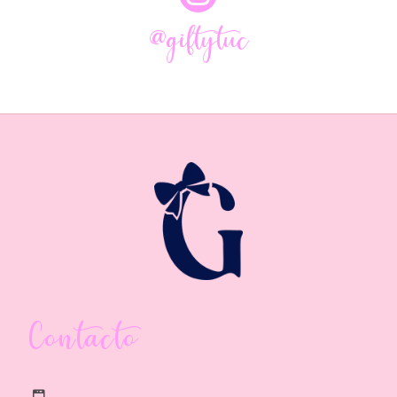
@giftytuc
Contacto