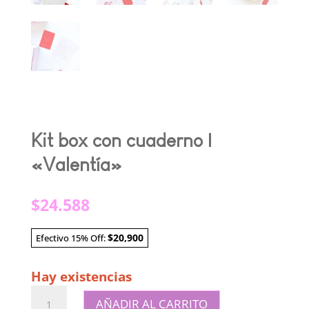
Kit box con cuaderno |
«Valentía»
$
24.588
$20,900
Efectivo 15% Off:
Hay existencias
Kit
AÑADIR AL CARRITO