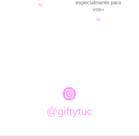
especialmente para
$
0
vos»
$
0

@giftytuc