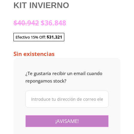
KIT INVIERNO
El
El
$
40.942
$
36.848
precio
precio
original
actual
$31,321
Efectivo 15% Off:
era:
es:
$40.942.
$36.848.
Sin existencias
¿Te gustaría recibir un email cuando
repongamos stock?