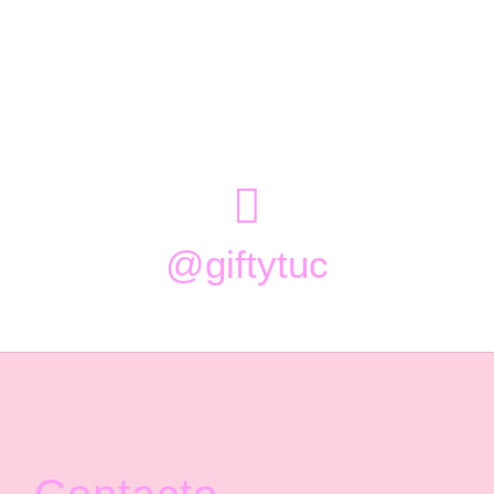

@giftytuc