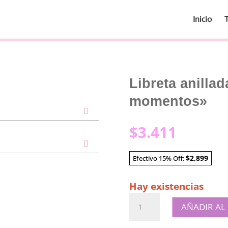
Inicio
Libreta anilla
momentos»
$
3.411
$2,899
Efectivo 15% Off:
Hay existencias
Libreta
AÑADIR AL
anillada
"Colección