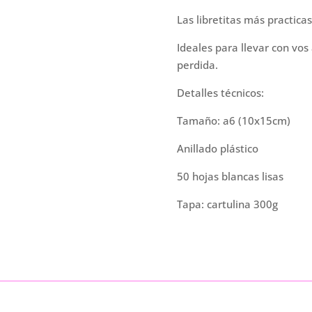
de
Las libretitas más practica
momentos"
cantidad
Ideales para llevar con vo
perdida.
Detalles técnicos:
Tamaño: a6 (10x15cm)
Anillado plástico
50 hojas blancas lisas
Tapa: cartulina 300g