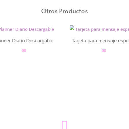
Otros Productos
anner Diario Descargable
Tarjeta para mensaje espe
$
0
$
0
