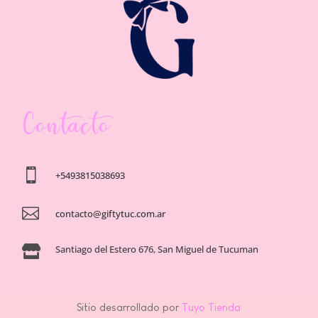
Contacto

+5493815038693

contacto@giftytuc.com.ar
Santiago del Estero 676, San Miguel de Tucuman

Sitio desarrollado por
Tuyo Tienda