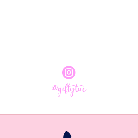

@giftytuc