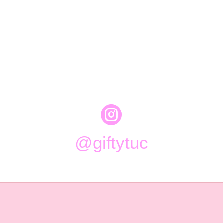

@giftytuc