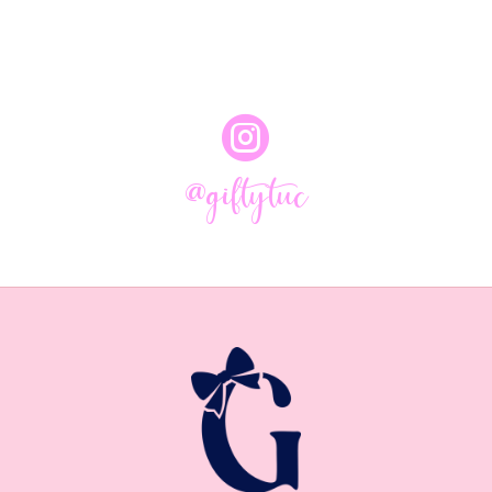

@giftytuc