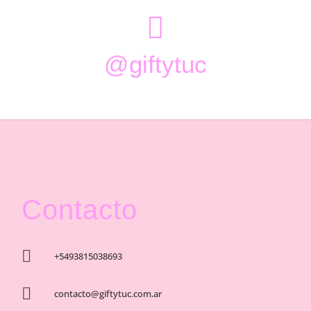

@giftytuc
Contacto

+5493815038693

contacto@giftytuc.com.ar