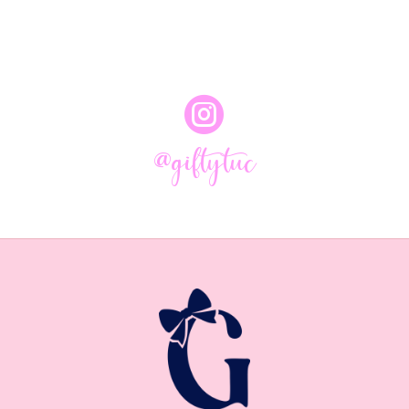

@giftytuc