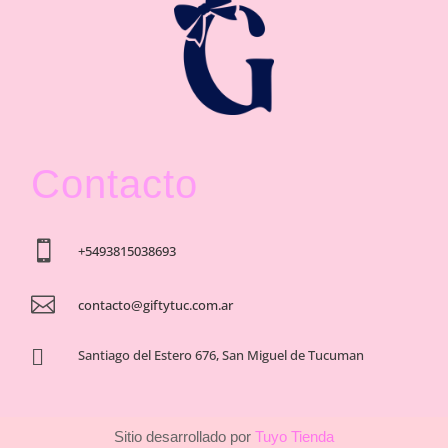
Contacto

+5493815038693

contacto@giftytuc.com.ar

Santiago del Estero 676, San Miguel de Tucuman
Sitio desarrollado por
Tuyo Tienda