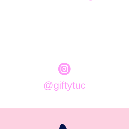

@giftytuc