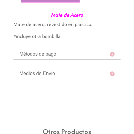
Mate
de
Mate de Acero
Acero
Verde
Mate de acero, revestido en plástico.
Militar
*incluye otra bombilla
cantidad
Métodos de pago
Medios de Envío
Otros Productos