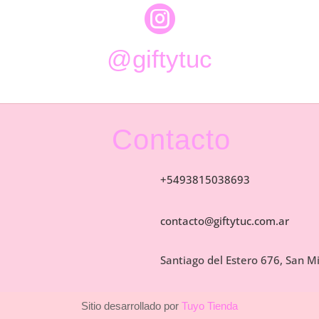

@giftytuc
Contacto
+5493815038693
contacto@giftytuc.com.ar
Santiago del Estero 676, San 
Sitio desarrollado por
Tuyo Tienda