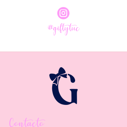

@giftytuc
Contacto