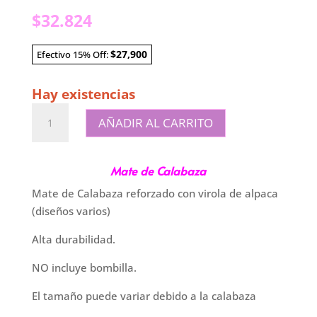
$
32.824
$27,900
Efectivo 15% Off:
Hay existencias
Mate
AÑADIR AL CARRITO
Imperial
de
Calabaza
Mate de Calabaza
Negro
Mate de Calabaza reforzado con virola de alpaca
cantidad
(diseños varios)
Alta durabilidad.
NO incluye bombilla.
El tamaño puede variar debido a la calabaza