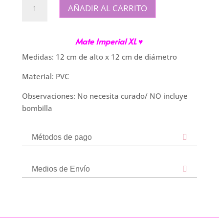
Mate
AÑADIR AL CARRITO
Imperial
XL
blanco
Mate Imperial XL ♥
cantidad
Medidas: 12 cm de alto x 12 cm de diámetro
Material: PVC
Observaciones: No necesita curado/ NO incluye
bombilla
Métodos de pago
Medios de Envío