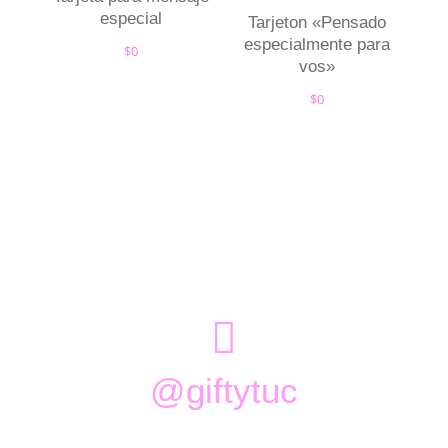
especial
Tarjeton «Pensado
especialmente para
$
0
vos»
$
0

@giftytuc