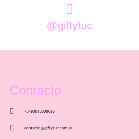

@giftytuc
Contacto

+5493815038693

contacto@giftytuc.com.ar