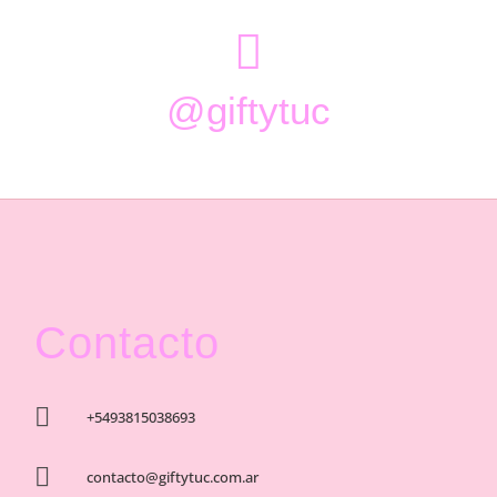

@giftytuc
Contacto

+5493815038693

contacto@giftytuc.com.ar