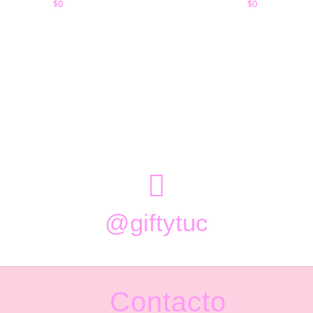
$
0
$
0

@giftytuc
Contacto