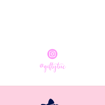

@giftytuc