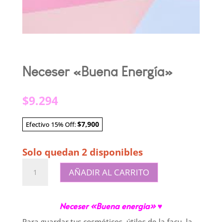
Neceser «Buena Energía»
$
9.294
$7,900
Efectivo 15% Off:
Solo quedan 2 disponibles
Neceser
AÑADIR AL CARRITO
"Buena
Energía"
cantidad
Neceser «Buena energia
» ♥
Para guardar tus cosméticos, útiles de la facu, la