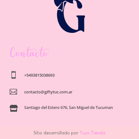
Contacto

+5493815038693

contacto@giftytuc.com.ar
Santiago del Estero 676, San Miguel de Tucuman

Sitio desarrollado por
Tuyo Tienda