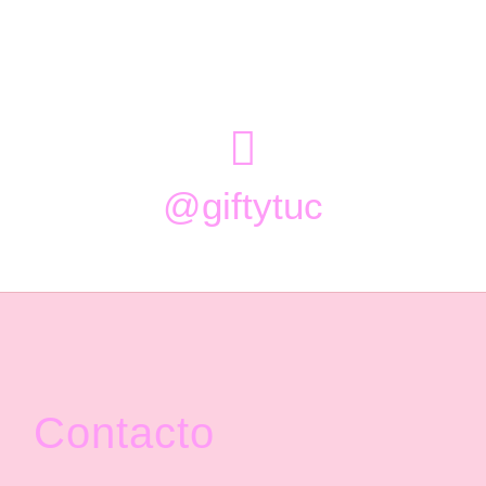

@giftytuc
Contacto