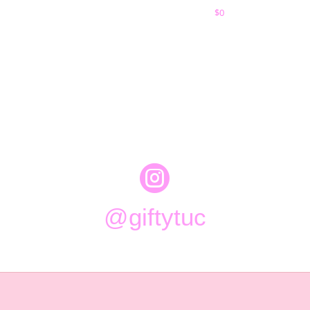
$
0

@giftytuc