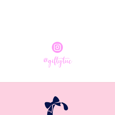

@giftytuc