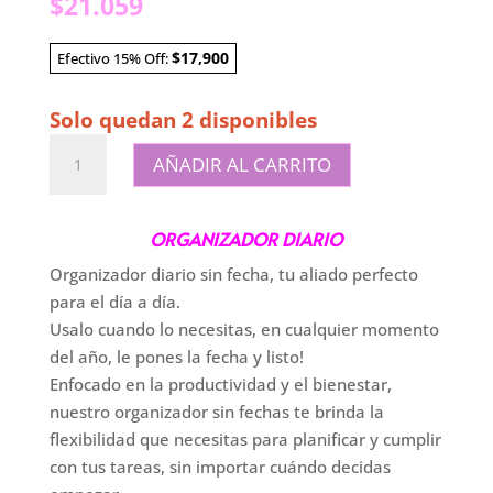
$
21.059
$17,900
Efectivo 15% Off:
Solo quedan 2 disponibles
Organizador
AÑADIR AL CARRITO
diario
A5
-
ORGANIZADOR DIARIO
Puedo
Organizador diario sin fecha, tu aliado perfecto
cantidad
para el día a día.
Usalo cuando lo necesitas, en cualquier momento
del año, le pones la fecha y listo!
Enfocado en la productividad y el bienestar,
nuestro organizador sin fechas te brinda la
flexibilidad que necesitas para planificar y cumplir
con tus tareas, sin importar cuándo decidas