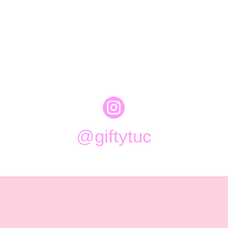

@giftytuc