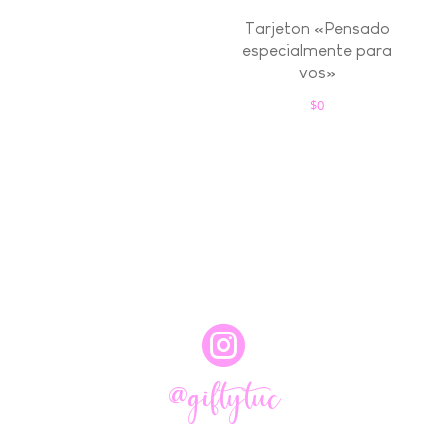
Tarjeton «Pensado
especialmente para
vos»
$
0

@giftytuc