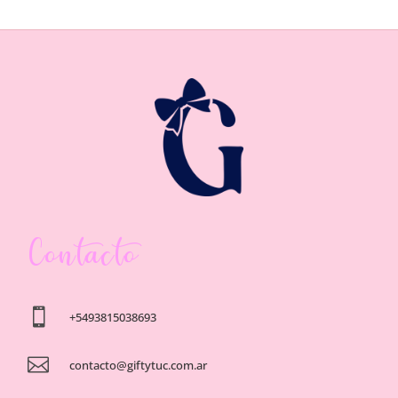
Contacto

+5493815038693

contacto@giftytuc.com.ar