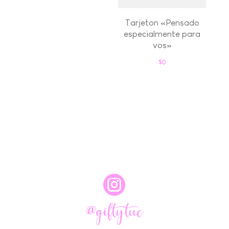
Tarjeton «Pensado
especialmente para
vos»
$
0

@giftytuc