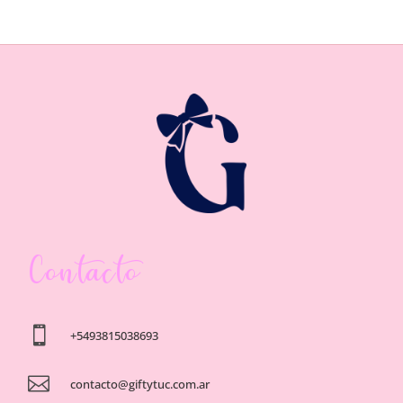
Contacto

+5493815038693

contacto@giftytuc.com.ar