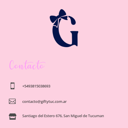
Contacto

+5493815038693

contacto@giftytuc.com.ar
Santiago del Estero 676, San Miguel de Tucuman
