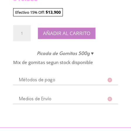
$13,900
Efectivo 15% Off:
Picada
AÑADIR AL CARRITO
de
Gomitas
500g
Picada de Gomitas 500g ♥
cantidad
Mix de gomitas segun stock disponible
Métodos de pago
Medios de Envío