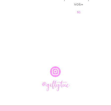
vos»
$
0

@giftytuc