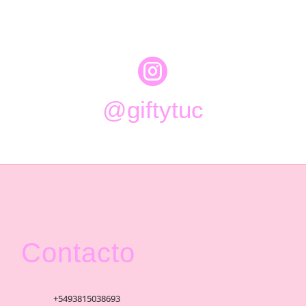

@giftytuc
Contacto
+5493815038693