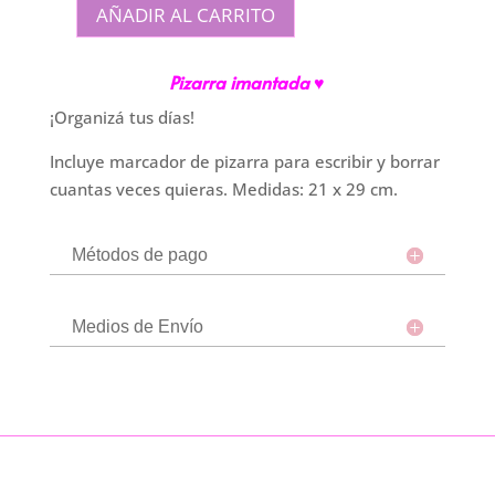
AÑADIR AL CARRITO
Pizarra
Imantada
Pizarra imantada ♥
Arcoiris
cantidad
¡Organizá tus días!
Incluye marcador de pizarra para escribir y borrar
cuantas veces quieras. Medidas: 21 x 29 cm.
Métodos de pago
Medios de Envío