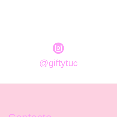

@giftytuc