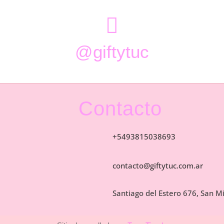

@giftytuc
Contacto
+5493815038693
contacto@giftytuc.com.ar
Santiago del Estero 676, San 