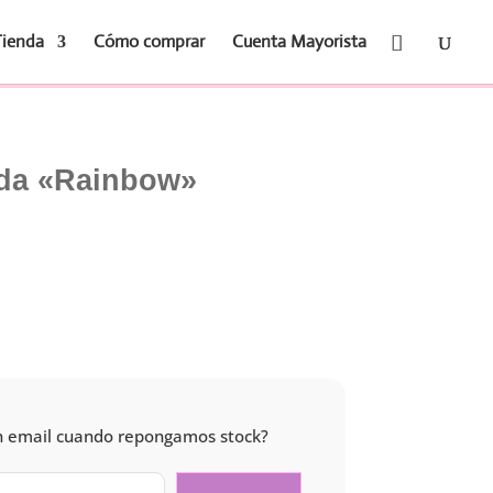
Tienda
Cómo comprar
Cuenta Mayorista
ada «Rainbow»
 un email cuando repongamos stock?