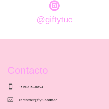

@giftytuc
Contacto

+5493815038693

contacto@giftytuc.com.ar