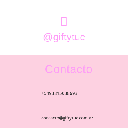

@giftytuc
Contacto
+5493815038693
contacto@giftytuc.com.ar