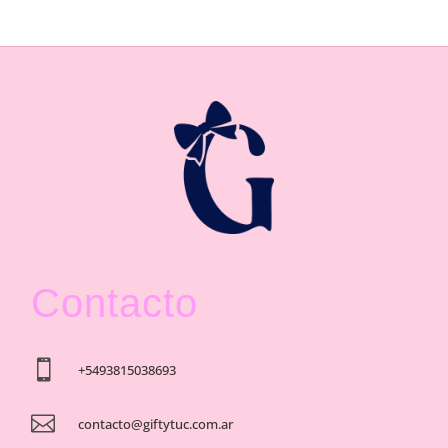
Contacto

+5493815038693

contacto@giftytuc.com.ar