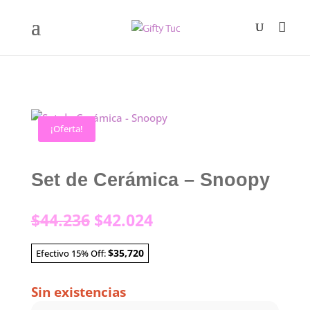
¡Oferta!
Set de Cerámica – Snoopy
El
El
$
44.236
$
42.024
precio
precio
original
actual
$35,720
Efectivo 15% Off:
era:
es:
$44.236.
$42.024.
Sin existencias