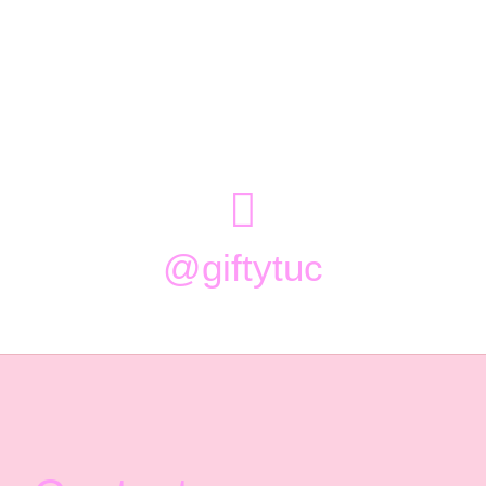

@giftytuc