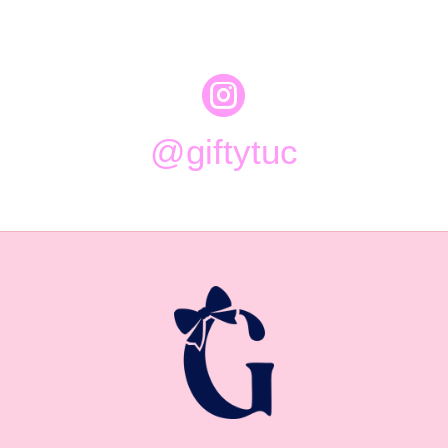

@giftytuc