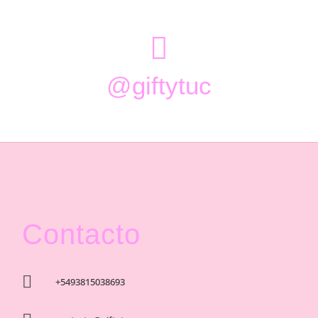

@giftytuc
Contacto

+5493815038693