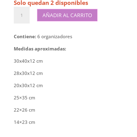
Solo quedan 2 disponibles
Set
AÑADIR AL CARRITO
organizador
de
viaje
Contiene:
6 organizadores
-
Gris
Medidas aproximadas:
cantidad
30x40x12 cm
28x30x12 cm
20x30x12 cm
25×35 cm
22×26 cm
14×23 cm