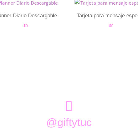
anner Diario Descargable
Tarjeta para mensaje espe
$
0
$
0

@giftytuc