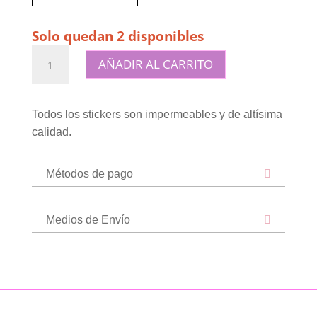
Solo quedan 2 disponibles
Sticker
AÑADIR AL CARRITO
premium
impermeable
-
Todos los stickers son impermeables y de altísima
"Sonríe
calidad.
te
estas
Métodos de pago
mirando"
cantidad
Medios de Envío