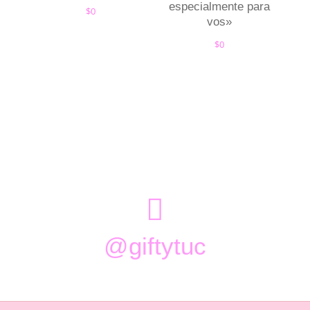
especialmente para
$
0
vos»
$
0

@giftytuc