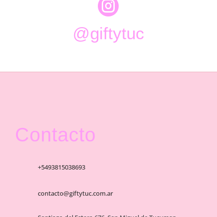

@giftytuc
Contacto
+5493815038693
contacto@giftytuc.com.ar